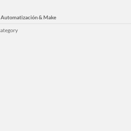
:
Automatización & Make
category